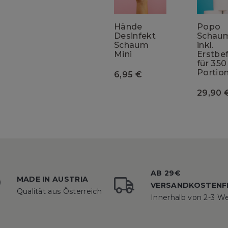
Hände
Popo
Desinfekt
Schaum
Schaum
inkl.
Mini
Erstbef
für 350
Portio
Preis
6,95 €
Preis
29,90 
AB 29€
MADE IN AUSTRIA
VERSANDKOSTENF
Qualität aus Österreich
Innerhalb von 2-3 W