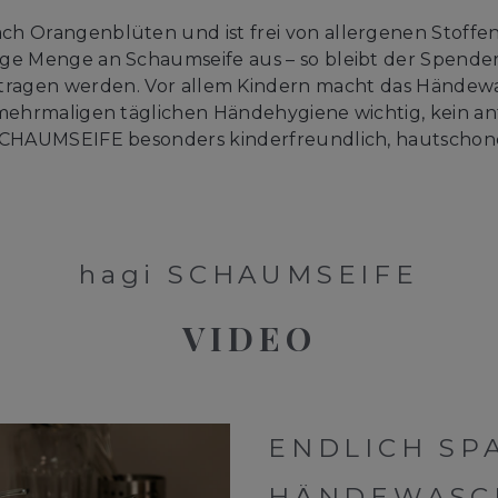
h Orangenblüten und ist frei von allergenen Stoffe
tige Menge an Schaumseife aus – so bleibt der Spend
tragen werden. Vor allem Kindern macht das Händew
r mehrmaligen täglichen Händehygiene wichtig, kein a
i SCHAUMSEIFE besonders kinderfreundlich, hautscho
hagi
SCHAUMSEIFE
VIDEO
ENDLICH SPA
ÄNDEWASCH