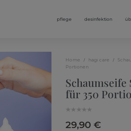
pflege
desinfektion
üb
Home
hagi care
Schau
Portionen
Schaumseife S
für 350 Porti
29,90 €