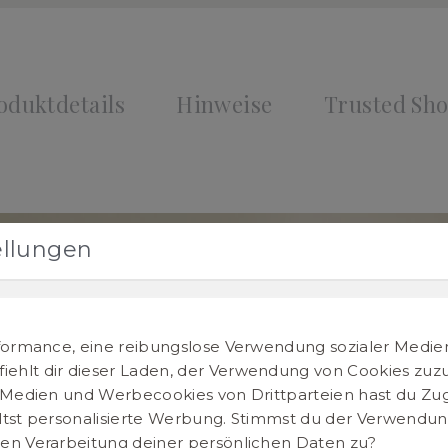
oduktdetails
Hinweise
Trusted Sh
ellungen
formance, eine reibungslose Verwendung sozialer Medie
hlt dir dieser Laden, der Verwendung von Cookies zu
 Medien und Werbecookies von Drittparteien hast du Zugr
tst personalisierte Werbung. Stimmst du der Verwendun
en Verarbeitung deiner persönlichen Daten zu?