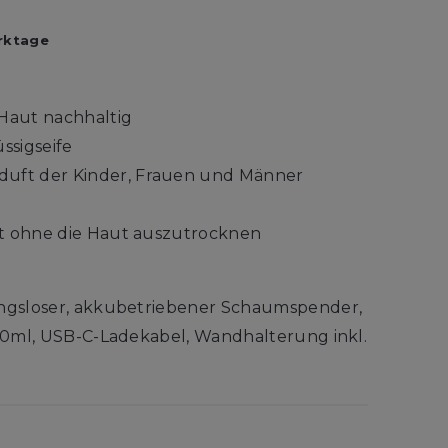
rktage
 Haut nachhaltig
üssigseife
ft der Kinder, Frauen und Männer
ft ohne die Haut auszutrocknen
gsloser, akkubetriebener Schaumspender,
0ml, USB-C-Ladekabel, Wandhalterung inkl.