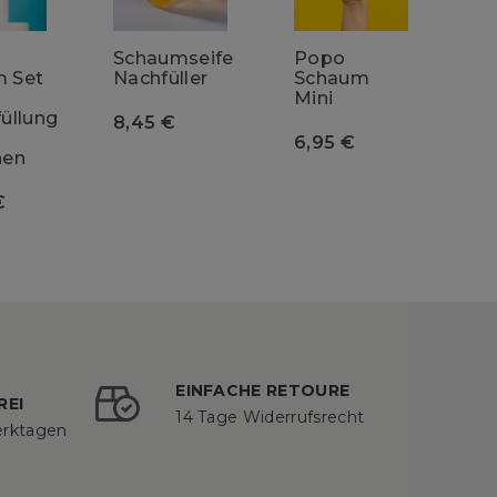
Schaumseife
Popo
 Set
Nachfüller
Schaum
Mini
üllung
Preis
8,45 €
Preis
6,95 €
nen
€
EINFACHE RETOURE
REI
14 Tage Widerrufsrecht
erktagen