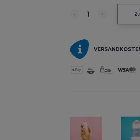
-
+
Zu
VERSANDKOSTEN