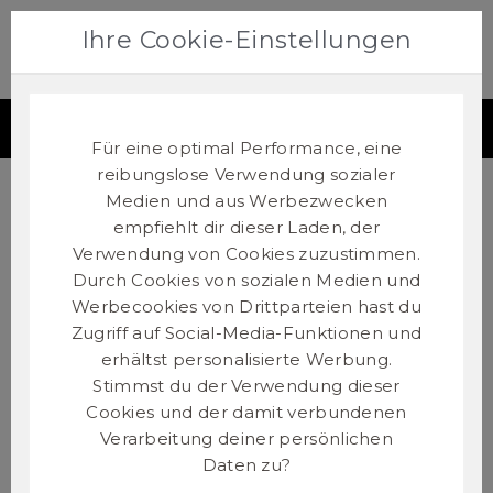
Ihre Cookie-Einstellungen
0
Lieferland:
Deutschland
ZAHLUNGSMÖGLICHKEITEN
Zum wechseln des Lieferlandes bitte hier klicken!
Für eine optimal Performance, eine
reibungslose Verwendung sozialer
Medien und aus Werbezwecken
Wir bieten die folgenden
empfiehlt dir dieser Laden, der
Zahlungsmöglichkeiten:
Verwendung von Cookies zuzustimmen.
Durch Cookies von sozialen Medien und
Werbecookies von Drittparteien hast du
Zugriff auf Social-Media-Funktionen und
erhältst personalisierte Werbung.
Stimmst du der Verwendung dieser
Cookies und der damit verbundenen
Verarbeitung deiner persönlichen
KLARNA
Daten zu?